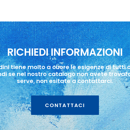
RICHIEDI INFORMAZIONI
ndini tiene molto a cuore le esigenze di tutti
ndi se nel nostro catalogo non avete trovato
serve, non esitate a contattarci.
CONTATTACI