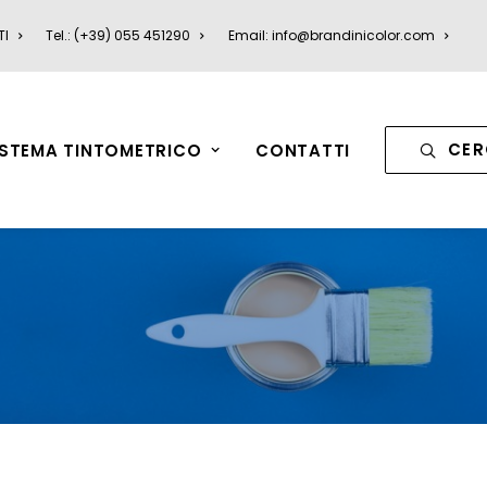
TI
Tel.: (+39) 055 451290
Email: info@brandinicolor.com
CER
ISTEMA TINTOMETRICO
CONTATTI