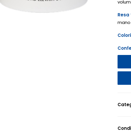
volum
Resa 
mano 
Colori
Confe
Categ
Condi