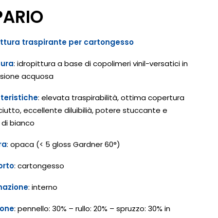
PARIO
ittura traspirante per cartongesso
tura
: idropittura a base di copolimeri vinil-versatici in
rsione acquosa
teristiche
: elevata traspirabilità, ottima copertura
iutto, eccellente diluibilià, potere stuccante e
 di bianco
ra
: opaca (< 5 gloss Gardner 60°)
orto
: cartongesso
nazione
: interno
ione
: pennello: 30% – rullo: 20% – spruzzo: 30% in