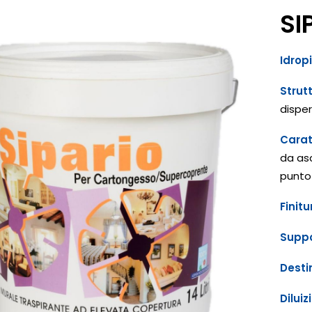
SI
Idrop
Strut
dispe
Carat
da asc
punto
Finitu
Supp
Desti
Diluiz