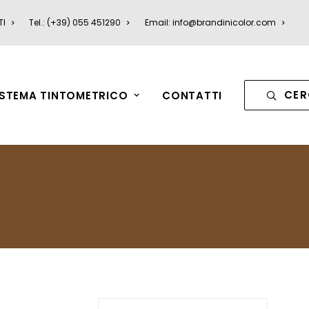
TI
Tel.: (+39) 055 451290
Email: info@brandinicolor.com
CER
ISTEMA TINTOMETRICO
CONTATTI