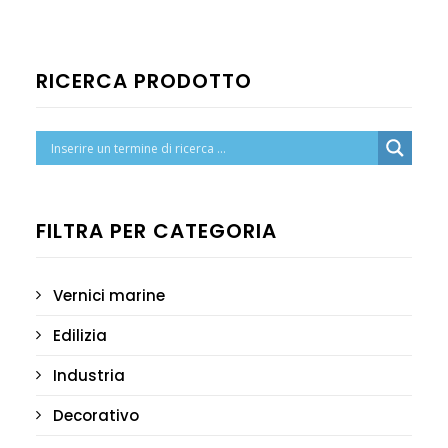
CERCA
CATALOGO PRODOTTI
RICERCA PRODOTTO
TEL.: (+39) 055 451290
EMAIL: INFO@BRANDINICOLOR.COM
FILTRA PER CATEGORIA
Vernici marine
Edilizia
Industria
Decorativo