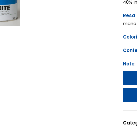
40% i
Resa 
mano 
Colori
Confe
Note
:
Categ