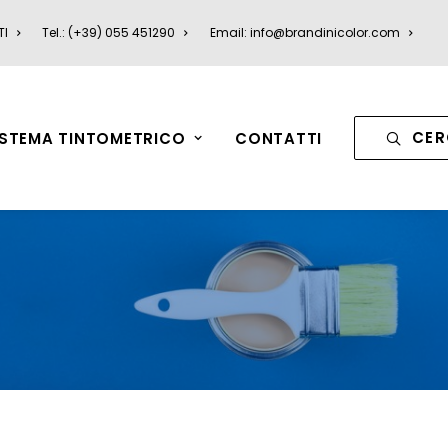
TI
Tel.: (+39) 055 451290
Email: info@brandinicolor.com
CER
ISTEMA TINTOMETRICO
CONTATTI