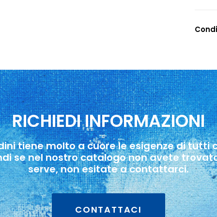
Condi
RICHIEDI INFORMAZIONI
ndini tiene molto a cuore le esigenze di tutti
ndi se nel nostro catalogo non avete trovato
serve, non esitate a contattarci.
CONTATTACI