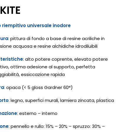
KITE
 riempitivo universale inodore
tura
: pittura di fondo a base di resine acriliche in
sione acquosa e resine alchidiche idrodiluibili
teristiche
: alto potere coprente, elevato potere
tivo, ottima adesione al supporto, perfetta
giabilità, essiccazione rapida
ra
: opaca (< 5 gloss Gardner 60°)
orto
: legno, superfici murali, lamiera zincata, plastica
nazione
: esterno – interno
ione
: pennello e rullo: 15% – 20% – spruzzo: 30% –