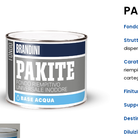
PA
Fondo
Strut
disper
Carat
riempi
carteg
Finitu
Supp
Desti
Diluiz