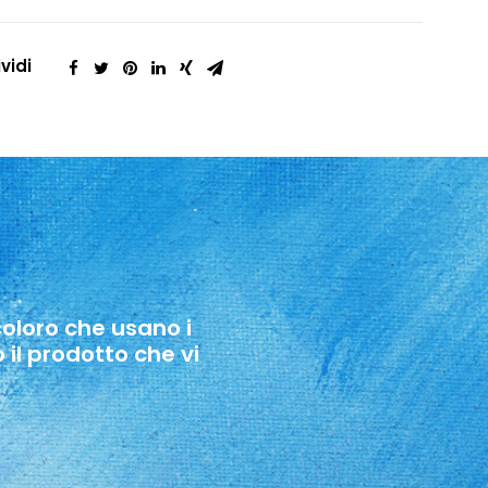
vidi
 coloro che usano i
 il prodotto che vi