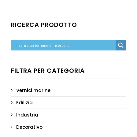
CERCA
CATALOGO PRODOTTI
RICERCA PRODOTTO
TEL.: (+39) 055 451290
EMAIL: INFO@BRANDINICOLOR.COM
FILTRA PER CATEGORIA
Vernici marine
Edilizia
Industria
Decorativo