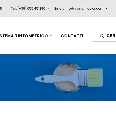
TI
Tel.: (+39) 055 451290
Email: info@brandinicolor.com
CER
ISTEMA TINTOMETRICO
CONTATTI