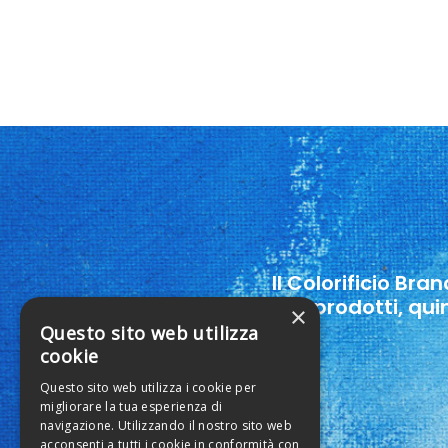
Il Colorificio Bra
suoi prodotti, qui
×
Questo sito web utilizza
cookie
Questo sito web utilizza i cookie per
migliorare la tua esperienza di
navigazione. Utilizzando il nostro sito web
acconsenti a tutti i cookie in conformità con