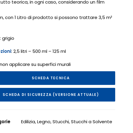
tutto teorica, in ogni caso, considerando un film
m, con 1 Litro di prodotto si possono trattare 3,5 m²
: grigio
zioni
: 2,5 litri – 500 ml – 125 ml
 non applicare su superfici murali
SCHEDA TECNICA
SCHEDA DI SICUREZZA (VERSIONE ATTUALE)
orie
Edilizia
,
Legno
,
Stucchi
,
Stucchi a Solvente