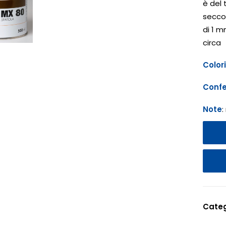
è del 
secco
di 1 m
circa
Colori
Confe
Note
:
Categ