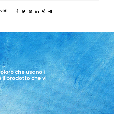
vidi
 coloro che usano i
 il prodotto che vi