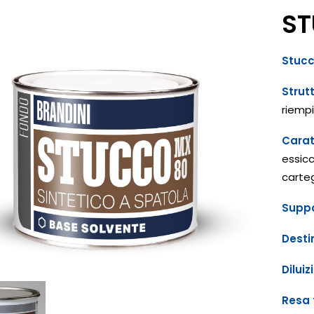
ST
Stucc
Strut
riempi
Carat
essicc
carteg
Supp
Desti
Diluiz
Resa 